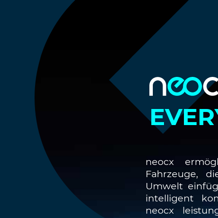
NEO
EVER
neocx ermögl
Fahrzeuge, di
Umwelt einfüg
intelligent k
neocx leistun