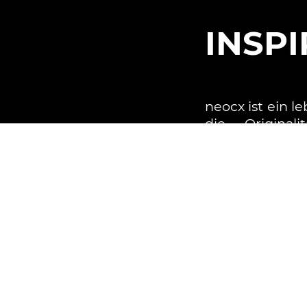
INSP
neocx ist ein l
die Originali
fördert un
anwendergetr
übersetzt. Aus
werden innovat
in bereits 
Komponenten na