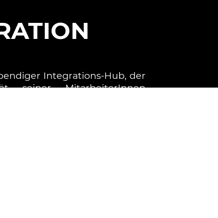
IRATION
ebendiger Integrations-Hub, der
tät seiner MitarbeiterInnen
d in kontinuierliche,
iebene Produktentwicklung
 unserem Arbeitsumfeld heraus
ive Lösungen geschaffen oder
verfügbare Werkzeuge und
htlos integriert.