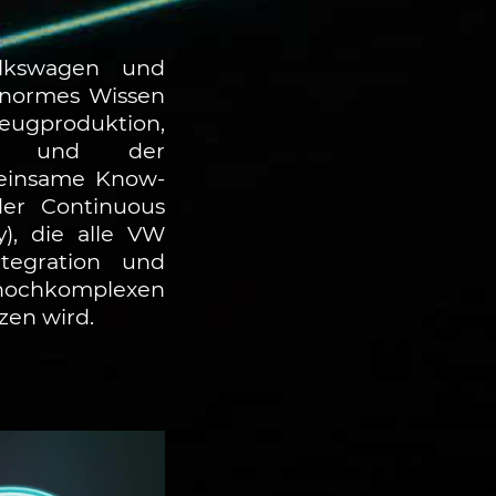
lkswagen und
enormes Wissen
eugproduktion,
ung und der
meinsame Know-
er Continuous
y), die alle VW
tegration und
hkomplexen
zen wird.